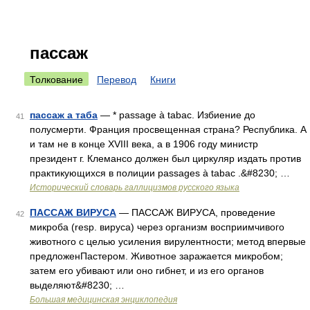
пассаж
Толкование
Перевод
Книги
пассаж а таба
— * passage à tabac. Избиение до
41
полусмерти. Франция просвещенная страна? Республика. А
и там не в конце XVIII века, а в 1906 году министр
президент г. Клемансо должен был циркуляр издать против
практикующихся в полиции passages à tabac .&#8230; …
Исторический словарь галлицизмов русского языка
ПАССАЖ ВИРУСА
— ПАССАЖ ВИРУСА, проведение
42
микроба (resp. вируса) через организм восприимчивого
животного с целью усиления вирулентности; метод впервые
предложенПастером. Животное заражается микробом;
затем его убивают или оно гибнет, и из его органов
выделяют&#8230; …
Большая медицинская энциклопедия