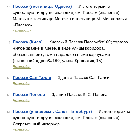
Пассаж (гостиница, Одесса)
— У этого термина
43
существуют и другие значения, см. Пассаж (значения).
Магазин и гостиница Магазин и гостиница М. Менделивич
«Пассаж» …
Википедия
Пассаж (Киев)
— Киевский Пассаж Пассаж&#160; торгово
44
жилое здание в Киеве, в виде улицы коридора,
образованного двумя параллельными корпусами
(нынешний адрес&#160; улица Крещатик, 15) …
Википедия
Пассаж Сан-Галли
— Здание Пассаж Сан Галли …
45
Википедия
Пассаж Попова
— Здание Пассаж К. С. Попова …
46
Википедия
Пассаж (универмаг, Санкт-Петербург)
— У этого термина
47
существуют и другие значения, см. Пассаж (значения).
Современный интерьер …
Википедия