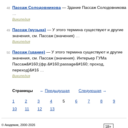
Пассаж Солодовникова
— Здание Пассаж Солодовникова
48
…
Википедия
Пассаж (музыка)
— У этого термина существуют и другие
49
значения, см. Пассаж (значения) …
Википедия
Пассаж (здание)
— У этого термина существуют и другие
50
значения, см. Пассаж (значения). Интерьер ГУМа
Пассаж&#160;(фр.&#160;passage&#160; проход,
переход)&#16 …
Википедия
Страницы
←
Предыдущая
Следующая
→
1
2
3
4
5
6
7
8
9
10
11
12
13
© Академик, 2000-2026
18+